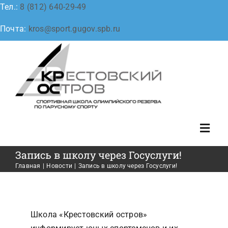
Skip
Тел.:
8 (812) 640-29-49
to
Почта:
kros@sport.gugov.spb.ru
content
Toggl
Navig
Главная
Запись в школу через Госуслуги!
Главная
Новости
Запись в школу через Госуслуги!
Сведения об образовательной организации
Школа «Крестовский остров»
О нас