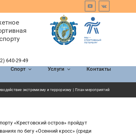
жетное
ортивная
спорту
12) 640-29-49
Спорт
Услуги
Контакты
водействие экстремизму и терроризму
План мероприятий
порту «Крестовский остров» пройдут
аниях по бегу «Осенний кросс» (среди